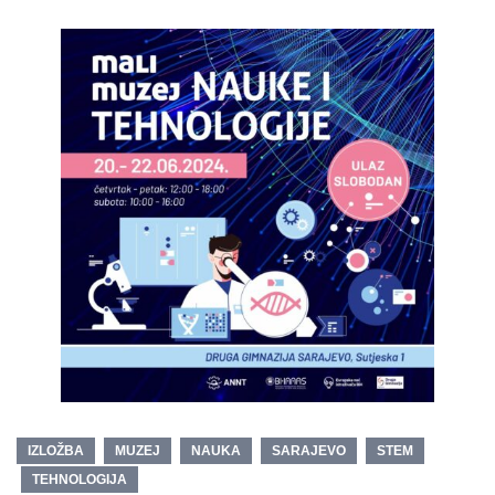
IZLOŽBA
MUZEJ
NAUKA
SARAJEVO
STEM
TEHNOLOGIJA