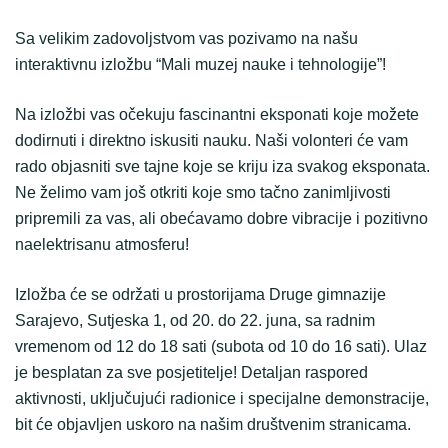
Sa velikim zadovoljstvom vas pozivamo na našu
interaktivnu izložbu “Mali muzej nauke i tehnologije”!
Na izložbi vas očekuju fascinantni eksponati koje možete
dodirnuti i direktno iskusiti nauku. Naši volonteri će vam
rado objasniti sve tajne koje se kriju iza svakog eksponata.
Ne želimo vam još otkriti koje smo tačno zanimljivosti
pripremili za vas, ali obećavamo dobre vibracije i pozitivno
naelektrisanu atmosferu!
Izložba će se održati u prostorijama Druge gimnazije
Sarajevo, Sutjeska 1, od 20. do 22. juna, sa radnim
vremenom od 12 do 18 sati (subota od 10 do 16 sati). Ulaz
je besplatan za sve posjetitelje! Detaljan raspored
aktivnosti, uključujući radionice i specijalne demonstracije,
bit će objavljen uskoro na našim društvenim stranicama.