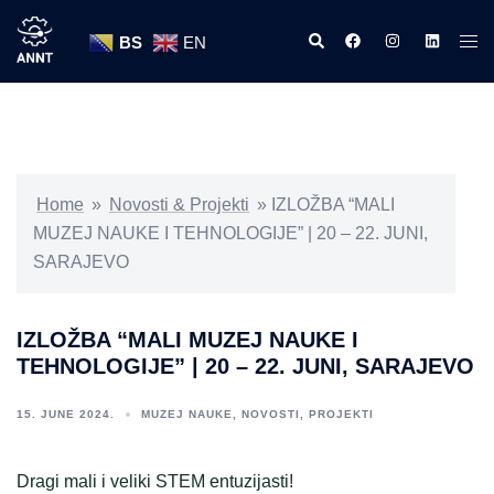
Skip
Search
https://www.facebook
https://www.ins
https://w
Tog
to
BS
EN
men
content
Home
»
Novosti & Projekti
»
IZLOŽBA “MALI
MUZEJ NAUKE I TEHNOLOGIJE” | 20 – 22. JUNI,
SARAJEVO
IZLOŽBA “MALI MUZEJ NAUKE I
TEHNOLOGIJE” | 20 – 22. JUNI, SARAJEVO
15. JUNE 2024.
MUZEJ NAUKE
,
NOVOSTI
,
PROJEKTI
Dragi mali i veliki STEM entuzijasti!