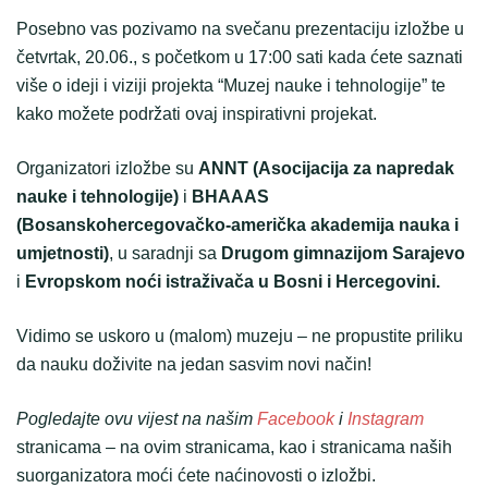
Posebno vas pozivamo na svečanu prezentaciju izložbe u
četvrtak, 20.06., s početkom u 17:00 sati kada ćete saznati
više o ideji i viziji projekta “Muzej nauke i tehnologije” te
kako možete podržati ovaj inspirativni projekat.
Organizatori izložbe su
ANNT (Asocijacija za napredak
nauke i tehnologije)
i
BHAAAS
(Bosanskohercegovačko-američka akademija nauka i
umjetnosti)
, u saradnji sa
Drugom gimnazijom Sarajevo
i
Evropskom noći istraživača u Bosni i Hercegovini.
Vidimo se uskoro u (malom) muzeju – ne propustite priliku
da nauku doživite na jedan sasvim novi način!
Pogledajte ovu vijest na našim
Facebook
i
Instagram
stranicama – na ovim stranicama, kao i stranicama naših
suorganizatora moći ćete naćinovosti o izložbi.