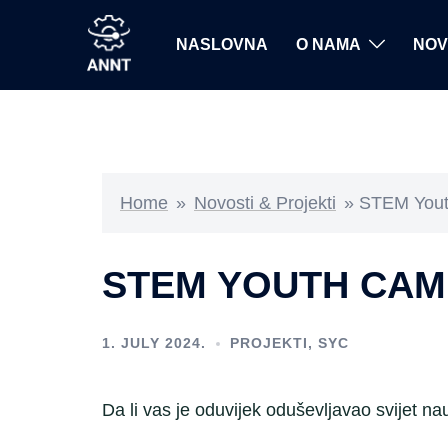
Skip
to
NASLOVNA
O NAMA
NOV
content
Home
»
Novosti & Projekti
»
STEM You
STEM YOUTH CAM
1. JULY 2024.
PROJEKTI
,
SYC
Da li vas je oduvijek oduševljavao svijet n