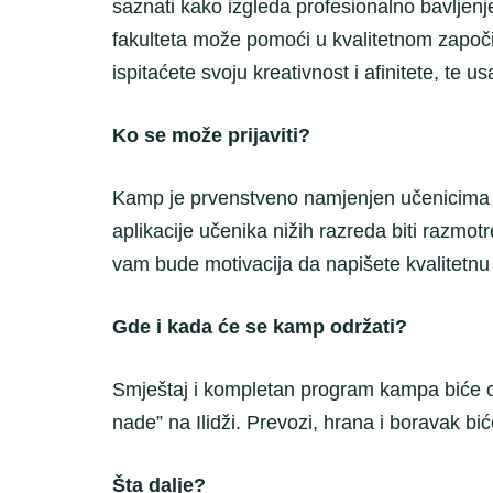
saznati kako izgleda profesionalno bavljenje
fakulteta može pomoći u kvalitetnom započinj
ispitaćete svoju kreativnost i afinitete, te u
Ko se može prijaviti?
Kamp je prvenstveno namjenjen učenicima tre
aplikacije učenika nižih razreda biti razmo
vam bude motivacija da napišete kvalitetnu 
Gde i kada će se kamp održati?
Smještaj i kompletan program kampa biće odr
nade” na Ilidži. Prevozi, hrana i boravak b
Šta dalje?