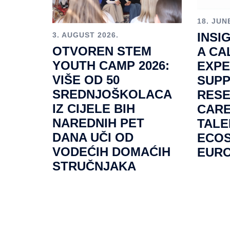
18. JUN
INSI
3. AUGUST 2026.
OTVOREN STEM
A CA
YOUTH CAMP 2026:
EXPE
VIŠE OD 50
SUP
SREDNJOŠKOLACA
RES
IZ CIJELE BIH
CARE
NAREDNIH PET
TALE
DANA UČI OD
ECOS
VODEĆIH DOMAĆIH
EUR
STRUČNJAKA