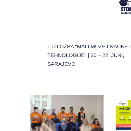
POST
IZLOŽBA “MALI MUZEJ NAUKE I
NAVIGATION
TEHNOLOGIJE” | 20 – 22. JUNI,
SARAJEVO