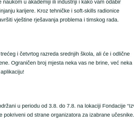
 naukom u akademiji ili industriji i kako vam odabir
anju karijere. Kroz tehničke i soft-skills radionice
savršiti vještine rješavanja problema i timskog rada.
ćeg i četvrtog razreda srednjih škola, ali će i odlične
trene. Ograničen broj mjesta neka vas ne brine, već neka
aplikaciju!
žani u periodu od 3.8. do 7.8. na lokaciji Fondacije “Iz
iće pokriveni od strane organizatora za izabrane učesnike