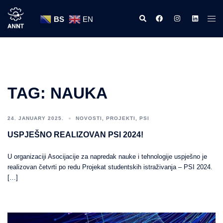
Skip
Search
https://www.facebook
https://www.ins
https://w
Tog
to
BS
EN
men
content
TAG:
NAUKA
24. JANUARY 2025.
NOVOSTI
,
PROJEKTI
,
PSI
USPJEŠNO REALIZOVAN PSI 2024!
U organizaciji Asocijacije za napredak nauke i tehnologije uspješno je
realizovan četvrti po redu Projekat studentskih istraživanja – PSI 2024.
[…]