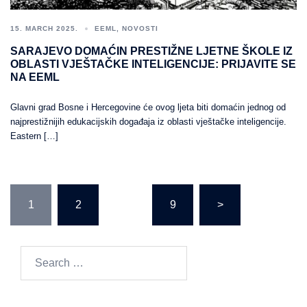
15. MARCH 2025.
EEML
,
NOVOSTI
SARAJEVO DOMAĆIN PRESTIŽNE LJETNE ŠKOLE IZ
OBLASTI VJEŠTAČKE INTELIGENCIJE: PRIJAVITE SE
NA EEML
Glavni grad Bosne i Hercegovine će ovog ljeta biti domaćin jednog od
najprestižnijih edukacijskih događaja iz oblasti vještačke inteligencije.
Eastern […]
POSTS
1
2
…
9
>
PAGINATION
Search
for: