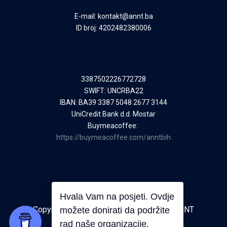
E-mail: kontakt@annt.ba
ID broj: 4202482380006
3387502226772728
SWIFT: UNCRBA22
IBAN: BA39 3387 5048 2677 3144
UniCredit Bank d.d. Mostar
Buymeacoffee:
https://buymeacoffee.com/anntbih
Proudly powered by Pulse Code
Copyright © 2026 Sva prava pridržana | ANNT