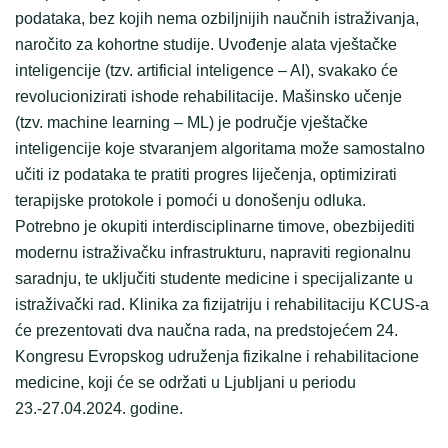
podataka, bez kojih nema ozbiljnijih naučnih istraživanja,
naročito za kohortne studije. Uvođenje alata vještačke
inteligencije (tzv. artificial inteligence – AI), svakako će
revolucionizirati ishode rehabilitacije. Mašinsko učenje
(tzv. machine learning – ML) je područje vještačke
inteligencije koje stvaranjem algoritama može samostalno
učiti iz podataka te pratiti progres liječenja, optimizirati
terapijske protokole i pomoći u donošenju odluka.
Potrebno je okupiti interdisciplinarne timove, obezbijediti
modernu istraživačku infrastrukturu, napraviti regionalnu
saradnju, te uključiti studente medicine i specijalizante u
istraživački rad. Klinika za fizijatriju i rehabilitaciju KCUS-a
će prezentovati dva naučna rada, na predstojećem 24.
Kongresu Evropskog udruženja fizikalne i rehabilitacione
medicine, koji će se održati u Ljubljani u periodu
23.-27.04.2024. godine.