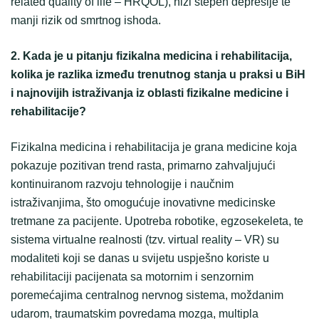
related quality of life – HRQOL), niži stepen depresije te
manji rizik od smrtnog ishoda.
2. Kada je u pitanju fizikalna medicina i rehabilitacija,
kolika je razlika između trenutnog stanja u praksi u BiH
i najnovijih istraživanja iz oblasti fizikalne medicine i
rehabilitacije?
Fizikalna medicina i rehabilitacija je grana medicine koja
pokazuje pozitivan trend rasta, primarno zahvaljujući
kontinuiranom razvoju tehnologije i naučnim
istraživanjima, što omogućuje inovativne medicinske
tretmane za pacijente. Upotreba robotike, egzosekeleta, te
sistema virtualne realnosti (tzv. virtual reality – VR) su
modaliteti koji se danas u svijetu uspješno koriste u
rehabilitaciji pacijenata sa motornim i senzornim
poremećajima centralnog nervnog sistema, moždanim
udarom, traumatskim povredama mozga, multipla