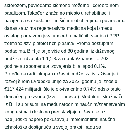
sklerozom, povredama kičmene moždine i cerebralnom
paralizom. Također, značajno mjesto u rehabilitaciji
pacijenata sa koštano – mišićnim oboljenjima i povredama,
danas zauzima regenerativna medicina koja između
ostalog podrazumijeva upotrebu matičnih stanica i PRP
tretmana /tzv. platelet rich plasma/. Prema dostupnim
podacima, BiH je prije više od 30 godina, iz državnog
budžeta izdvajala 1-1,5% za nauku/znanost, a 2021.
godine su spomenuta izdvajanja bila ispod 0,1%.
Poređenja radi, ukupan državni budžet za istraživanje i
razvoj širom Evropske unije za 2022. godinu je iznosio
€117,424 milijardi, što je ekvivalentno 0,74% odsto bruto
domaćeg proizvoda (Izvor: Eurostat). Međutim, istraživači
iz BiH su prisutni na međunarodnim naučnim/znanstvenim
kongresima i dostojno predstavljaju državu, te uz
nadljudske napore pokušavaju implementirati naučna i
tehnološka dostignuća u svojoj praksi i radu sa