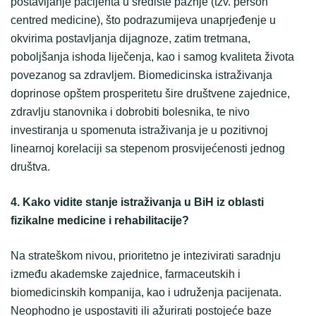
postavljanje pacijenta u središte pažnje (tzv. person
centred medicine), što podrazumijeva unaprjeđenje u
okvirima postavljanja dijagnoze, zatim tretmana,
poboljšanja ishoda liječenja, kao i samog kvaliteta života
povezanog sa zdravljem. Biomedicinska istraživanja
doprinose opštem prosperitetu šire društvene zajednice,
zdravlju stanovnika i dobrobiti bolesnika, te nivo
investiranja u spomenuta istraživanja je u pozitivnoj
linearnoj korelaciji sa stepenom prosvijećenosti jednog
društva.
4. Kako vidite stanje istraživanja u BiH iz oblasti
fizikalne medicine i rehabilitacije?
Na strateškom nivou, prioritetno je intezivirati saradnju
između akademske zajednice, farmaceutskih i
biomedicinskih kompanija, kao i udruženja pacijenata.
Neophodno je uspostaviti ili ažurirati postojeće baze