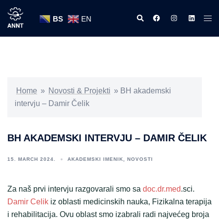
Skip
Search
https://www.facebook
https://www.ins
https://w
Tog
to
BS
EN
men
content
Home
»
Novosti & Projekti
»
BH akademski
intervju – Damir Čelik
BH AKADEMSKI INTERVJU – DAMIR ČELIK
15. MARCH 2024.
AKADEMSKI IMENIK
,
NOVOSTI
Za naš prvi intervju razgovarali smo sa
doc.dr.med
.sci.
Damir Celik
iz oblasti medicinskih nauka, Fizikalna terapija
i rehabilitacija. Ovu oblast smo izabrali radi najvećeg broja