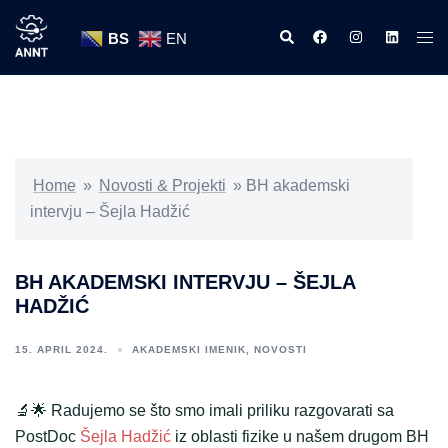
Skip
Search
https://www.facebook
https://www.ins
https://w
Tog
to
BS
EN
men
content
Home
»
Novosti & Projekti
»
BH akademski
intervju – Šejla Hadžić
BH AKADEMSKI INTERVJU – ŠEJLA
HADŽIĆ
15. APRIL 2024.
AKADEMSKI IMENIK
,
NOVOSTI
🔬🌟 Radujemo se što smo imali priliku razgovarati sa
PostDoc
Šejla Hadžić
iz oblasti fizike u našem drugom BH