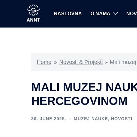
Skip
to
NASLOVNA
O NAMA
NOV
content
Home
»
Novosti & Projekti
»
Mali muzej
MALI MUZEJ NAU
HERCEGOVINOM
30. JUNE 2025.
MUZEJ NAUKE
,
NOVOSTI