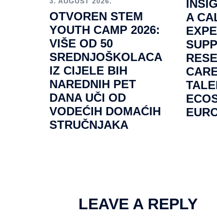
INSI
3. AUGUST 2026.
OTVOREN STEM
A CA
YOUTH CAMP 2026:
EXPE
VIŠE OD 50
SUP
SREDNJOŠKOLACA
RES
IZ CIJELE BIH
CARE
NAREDNIH PET
TALE
DANA UČI OD
ECOS
VODEĆIH DOMAĆIH
EUR
STRUČNJAKA
LEAVE A REPLY