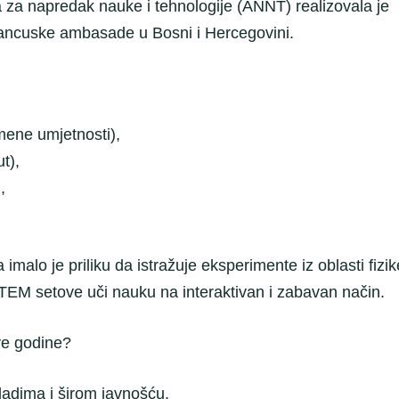
a za napredak nauke i tehnologije (ANNT) realizovala je
rancuske ambasade u Bosni i Hercegovini.
ene umjetnosti),
t),
,
malo je priliku da istražuje eksperimente iz oblasti fizik
STEM setove uči nauku na interaktivan i zabavan način.
ve godine?
adima i širom javnošću,