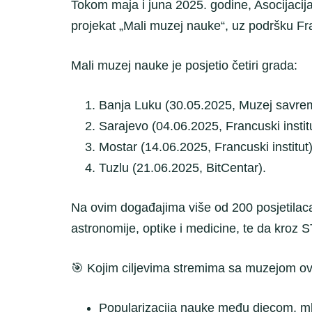
Tokom maja i juna 2025. godine, Asocijacij
projekat „Mali muzej nauke“, uz podršku F
Mali muzej nauke je posjetio četiri grada:
Banja Luku (30.05.2025, Muzej savrem
Sarajevo (04.06.2025, Francuski institu
Mostar (14.06.2025, Francuski institut)
Tuzlu (21.06.2025, BitCentar).
Na ovim događajima više od 200 posjetilaca i
astronomije, optike i medicine, te da kroz 
🎯 Kojim ciljevima stremima sa muzejom o
Popularizacija nauke među djecom, ml