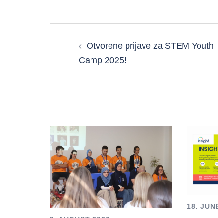
POST
Otvorene prijave za STEM Youth
NAVIGATION
Camp 2025!
18. JUN