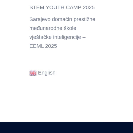
STEM YOUTH CAMP 2025
Sarajevo domaćin prestižne
međunarodne škole
vještačke inteligencije –
EEML 2025
English