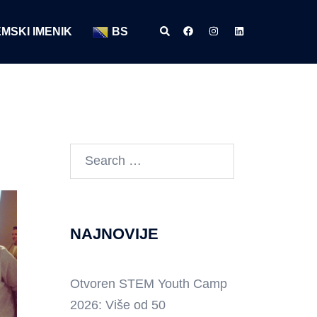
Search
https://www.facebook.com/
https://www.instagram
https://www.lin
MSKI IMENIK
BS
Search
for:
NAJNOVIJE
Otvoren STEM Youth Camp
2026: Više od 50