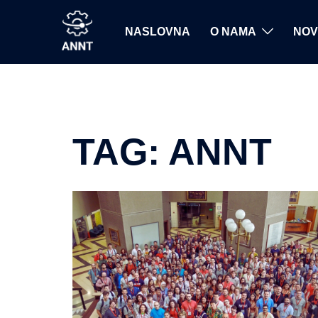
Skip
to
NASLOVNA
O NAMA
NOV
content
TAG:
ANNT