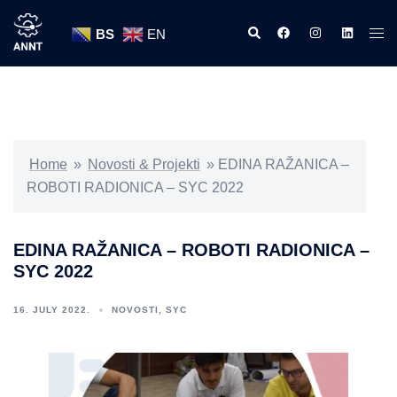
Skip
Search
https://www.facebook
https://www.ins
https://w
Tog
to
BS
EN
men
content
Home
»
Novosti & Projekti
»
EDINA RAŽANICA –
ROBOTI RADIONICA – SYC 2022
EDINA RAŽANICA – ROBOTI RADIONICA –
SYC 2022
16. JULY 2022.
NOVOSTI
,
SYC