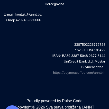
Hercegovina
E-mail: kontakt@annt.ba
ID broj: 4202482380006
3387502226772728
SWIFT: UNCRBA22
IBAN: BA39 3387 5048 2677 3144
UniCredit Bank d.d. Mostar
Buymeacoffee:
https://buymeacoffee.com/anntbih
Proudly powered by Pulse Code
Copyright © 2026 Sva prava pridržana | ANNT