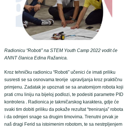
Radionicu “Roboti” na STEM Youth Camp 2022 vodit će
ANNT članica Edina Ražanica.
Kroz tehničku radionicu “Roboti” učenici će imati priliku
susresti se sa osnovama teorije upravljanja kroz praktičnu
primjenu. Zadatak je upoznati se sa anatomijom robota koji
prati crnu liniju na bijeloj podlozi, te podesiti parametre PID
kontrolera . Radionica je takmičarskog karaktera, gdje će
svaki tim dobiti priliku da pokaže rezultat “treniranja” robota
i da odmjeri snage sa drugim timovima. Trenutni prvak je
naš dragi Ferid sa istoimenim robotom, te sa nestrpljenjem