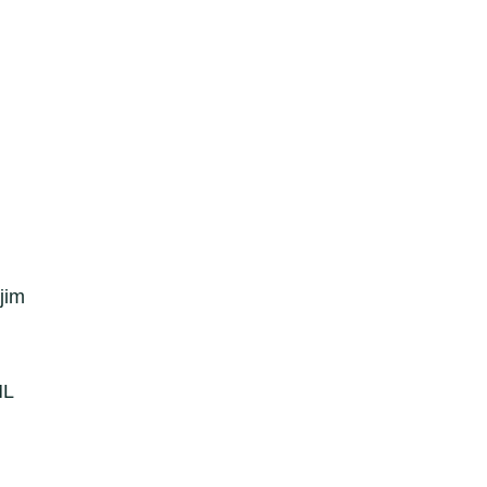
jim
ML