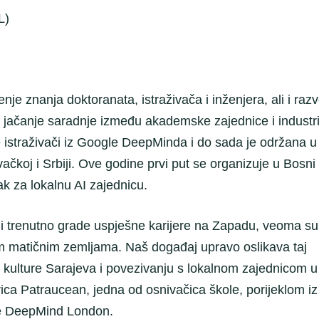
L)
nje znanja doktoranata, istraživača i inženjera, ali i razv
 te jačanje saradnje između akademske zajednice i industri
 istraživači iz Google DeepMinda i do sada je održana u
vačkoj i Srbiji. Ove godine prvi put se organizuje u Bosni 
ak za lokalnu AI zajednicu.
koji trenutno grade uspješne karijere na Zapadu, veoma su
im matičnim zemljama. Naš događaj upravo oslikava taj
u kulture Sarajeva i povezivanju s lokalnom zajednicom u
orica Patraucean, jedna od osnivačica škole, porijeklom iz
le DeepMind London.