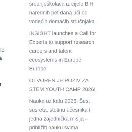
srednjoškolaca iz cijele BiH
narednih pet dana uči od
vodećih domaćih stručnjaka
INSIGHT launches a Call for
Experts to support research
ne
careers and talent
ak
ecosystems in Europe
Europe
OTVOREN JE POZIV ZA
e
STEM YOUTH CAMP 2026!
i
Nauka uz kafu 2025: Šest
susreta, stotinu učesnika i
jedna zajednička misija –
približiti nauku svima