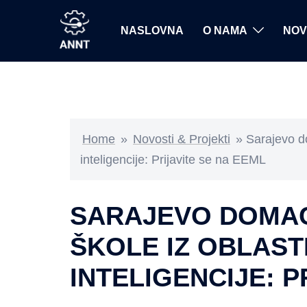
Skip
to
NASLOVNA
O NAMA
NOV
content
Home
»
Novosti & Projekti
»
Sarajevo do
inteligencije: Prijavite se na EEML
SARAJEVO DOMAĆ
ŠKOLE IZ OBLAST
INTELIGENCIJE: P