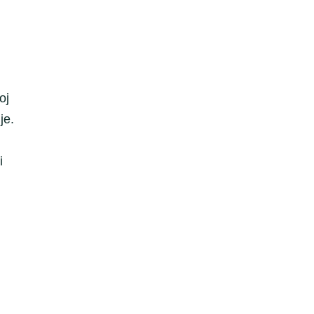
oj
je.
i