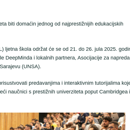
ta biti domaćin jednog od najprestižnijih edukacijskih
ljetna škola održat će se od 21. do 26. jula 2025. godi
gle DeepMinda i lokalnih partnera, Asocijacije za napred
u Sarajevu (UNSA).
risustvovati predavanjima i interaktivnim tutorijalima koj
deći naučnici s prestižnih univerziteta poput Cambridgea 