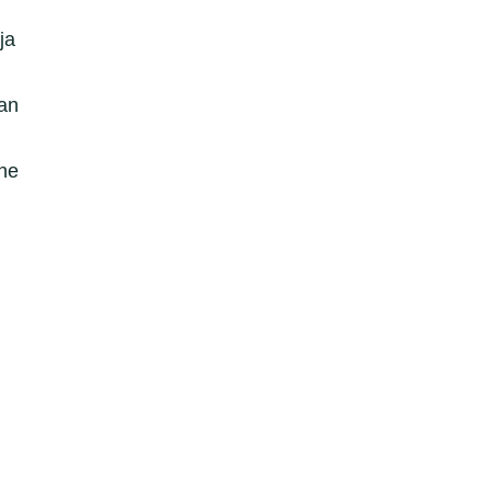
ja
lan
vne