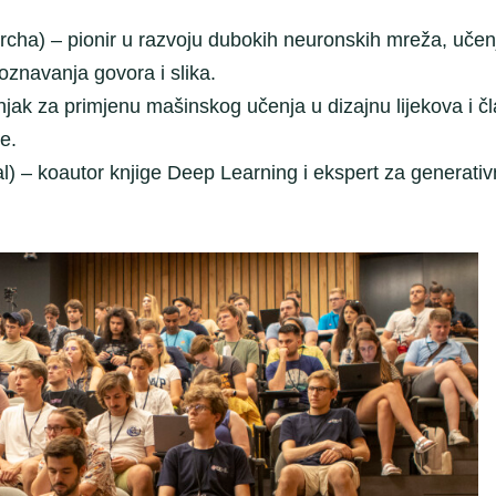
cha) – pionir u razvoju dubokih neuronskih mreža, učen
oznavanja govora i slika.
jak za primjenu mašinskog učenja u dizajnu lijekova i č
e.
l) – koautor knjige Deep Learning i ekspert za generati