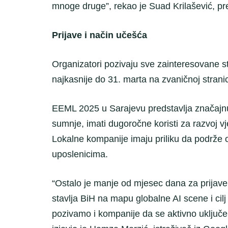
mnoge druge”, rekao je Suad Krilašević, p
Prijave i način učešća
Organizatori pozivaju sve zainteresovane st
najkasnije do 31. marta na zvaničnoj strani
EEML 2025 u Sarajevu predstavlja značajnu p
sumnje, imati dugoročne koristi za razvoj vj
Lokalne kompanije imaju priliku da podrže o
uposlenicima.
“Ostalo je manje od mjesec dana za prijave
stavlja BiH na mapu globalne AI scene i cilj 
pozivamo i kompanije da se aktivno uključe 