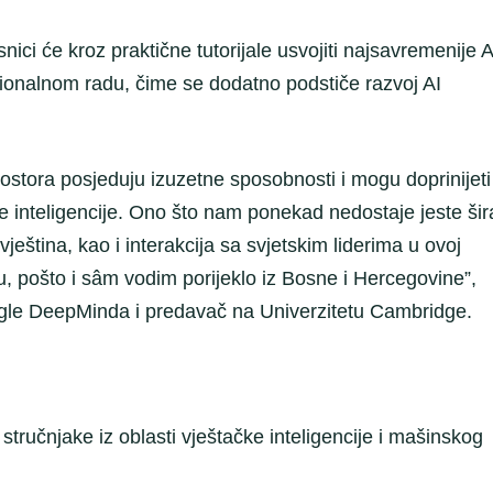
ci će kroz praktične tutorijale usvojiti najsavremenije A
sionalnom radu, čime se dodatno podstiče razvoj AI
prostora posjeduju izuzetne sposobnosti i mogu doprinijeti
ke inteligencije. Ono što nam ponekad nedostaje jeste šir
eština, kao i interakcija sa svjetskim liderima u ovoj
, pošto i sâm vodim porijeklo iz Bosne i Hercegovine”,
Google DeepMinda i predavač na Univerzitetu Cambridge.
tručnjake iz oblasti vještačke inteligencije i mašinskog