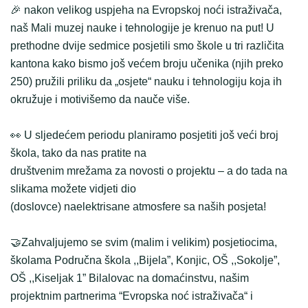
🎉 nakon velikog uspjeha na Evropskoj noći istraživača,
naš Mali muzej nauke i tehnologije je krenuo na put! U
prethodne dvije sedmice posjetili smo škole u tri različita
kantona kako bismo još većem broju učenika (njih preko
250) pružili priliku da „osjete“ nauku i tehnologiju koja ih
okružuje i motivišemo da nauče više.
👀 U sljedećem periodu planiramo posjetiti još veći broj
škola, tako da nas pratite na
društvenim mrežama za novosti o projektu – a do tada na
slikama možete vidjeti dio
(doslovce) naelektrisane atmosfere sa naših posjeta!
🤝Zahvaljujemo se svim (malim i velikim) posjetiocima,
školama Područna škola ,,Bijela”, Konjic, OŠ ,,Sokolje”,
OŠ ,,Kiseljak 1” Bilalovac na domaćinstvu, našim
projektnim partnerima “Evropska noć istraživača“ i