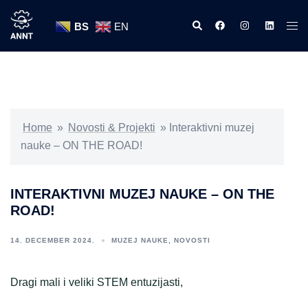
Skip
Search
https://www.facebook
https://www.ins
https://w
Tog
to
BS
EN
men
content
Home
»
Novosti & Projekti
»
Interaktivni muzej
nauke – ON THE ROAD!
INTERAKTIVNI MUZEJ NAUKE – ON THE
ROAD!
14. DECEMBER 2024.
MUZEJ NAUKE
,
NOVOSTI
Dragi mali i veliki STEM entuzijasti,