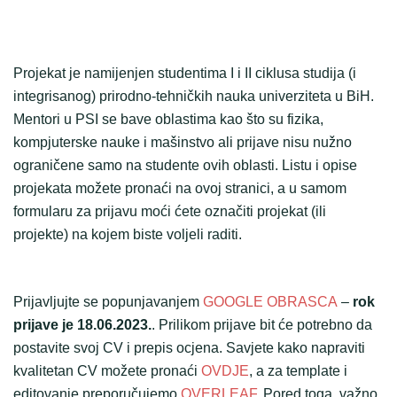
Projekat je namijenjen studentima I i II ciklusa studija (i
integrisanog) prirodno-tehničkih nauka univerziteta u BiH.
Mentori u PSI se bave oblastima kao što su fizika,
kompjuterske nauke i mašinstvo ali prijave nisu nužno
ograničene samo na studente ovih oblasti. Listu i opise
projekata možete pronaći na ovoj stranici, a u samom
formularu za prijavu moći ćete označiti projekat (ili
projekte) na kojem biste voljeli raditi.
Prijavljujte se popunjavanjem
GOOGLE OBRASCA
–
rok
prijave je 18.06.2023.
. Prilikom prijave bit će potrebno da
postavite svoj CV i prepis ocjena. Savjete kako napraviti
kvalitetan CV možete pronaći
OVDJE
, a za template i
editovanje preporučujemo
OVERLEAF
. Pored toga, važno