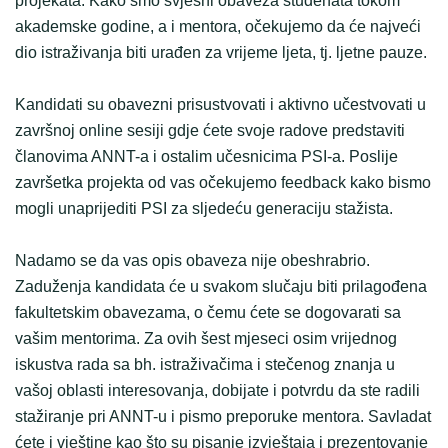
projekata. Kako smo svjesni obaveza studenata tokom
akademske godine, a i mentora, očekujemo da će najveći
dio istraživanja biti urađen za vrijeme ljeta, tj. ljetne pauze.
Kandidati su obavezni prisustvovati i aktivno učestvovati u
završnoj online sesiji gdje ćete svoje radove predstaviti
članovima ANNT-a i ostalim učesnicima PSI-a. Poslije
završetka projekta od vas očekujemo feedback kako bismo
mogli unaprijediti PSI za sljedeću generaciju stažista.
Nadamo se da vas opis obaveza nije obeshrabrio.
Zaduženja kandidata će u svakom slučaju biti prilagođena
fakultetskim obavezama, o čemu ćete se dogovarati sa
vašim mentorima. Za ovih šest mjeseci osim vrijednog
iskustva rada sa bh. istraživačima i stečenog znanja u
vašoj oblasti interesovanja, dobijate i potvrdu da ste radili
stažiranje pri ANNT-u i pismo preporuke mentora. Savladat
ćete i vještine kao što su pisanje izvještaja i prezentovanje