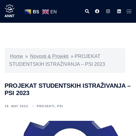
Skip
Search
https://www.facebook
https://www.ins
https://w
Tog
to
BS
EN
men
content
Home
»
Novosti & Projekti
»
PROJEKAT
STUDENTSKIH ISTRAŽIVANJA – PSI 2023
PROJEKAT STUDENTSKIH ISTRAŽIVANJA –
PSI 2023
18. MAY 2023.
PROJEKTI
,
PSI